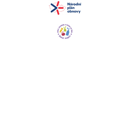
+420 572 549 301
zskunovice@zskunovice.cz
Základní škola, Kunovice
Červená cesta 853
Červená cesta 853,
686 04 Kunovice