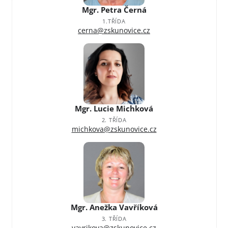
Mgr. Petra Černá
1.TŘÍDA
cerna@zskunovice.cz
Mgr. Lucie Michková
2. TŘÍDA
michkova@zskunovice.cz
Mgr. Anežka Vavříková
3. TŘÍDA
vavrikova@zskunovice.cz