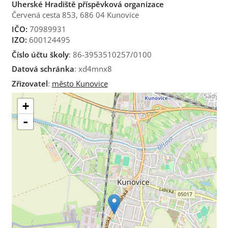
Uherské Hradiště příspěvková organizace
Červená cesta 853, 686 04 Kunovice
IČO:
70989931
IZO:
600124495
Číslo účtu školy
: 86-3953510257/0100
Datová schránka
: xd4mnx8
Zřizovatel
:
město Kunovice
+
-