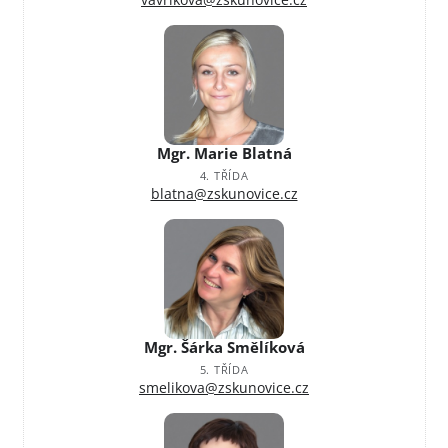
Mgr. Marie Blatná
4. TŘÍDA
blatna@zskunovice.cz
Mgr. Šárka Smělíková
5. TŘÍDA
smelikova@zskunovice.cz