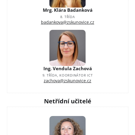
Mrg. Klára Badanková
8. TŘÍDA
badankova@zskunovice.cz
Ing. Vendula Zachová
9. TŘÍDA, KOORDINÁTOR ICT
zachova@zskunovice.cz
Netřídní učitelé