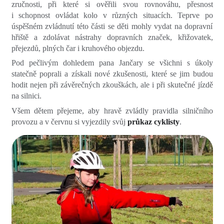
zručnosti, při které si ověřili svou rovnováhu, přesnost
i schopnost ovládat kolo v různých situacích. Teprve po
úspěšném zvládnutí této části se děti mohly vydat na dopravní
hřiště a zdolávat nástrahy dopravních značek, křižovatek,
přejezdů, plných čar i kruhového objezdu.
Pod pečlivým dohledem pana Jančary se všichni s úkoly
statečně poprali a získali nové zkušenosti, které se jim budou
hodit nejen při závěrečných zkouškách, ale i při skutečné jízdě
na silnici.
Všem dětem přejeme, aby hravě zvládly pravidla silničního
provozu a v červnu si vyjezdily svůj
průkaz cyklisty
.