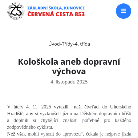
Úvod
»
Třídy
»
4. třída
Kološkola aneb dopravní
výchova
4. listopadu 2025
V úterý 4. 11. 2025 vyrazili naši čtvrťáci do Uherského
Hradiště, aby si
vyzkoušeli jízdu na Dětském dopravním hřišti
a doplnili si chybějící znalosti potřebné pro každého
zodpovědného cyklistu.
Než však
mohli vyrazit do „provozu“, čekala je nejprve jízda