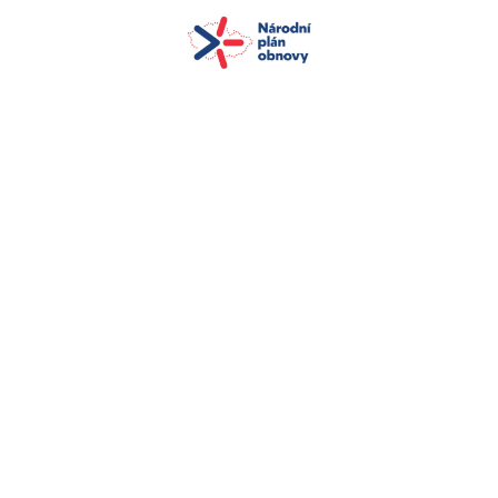
+420 572 549 301
zskunovice@zskunovice.cz
Základní škola, Kunovice
Červená cesta 853
Červená cesta 853,
686 04 Kunovice