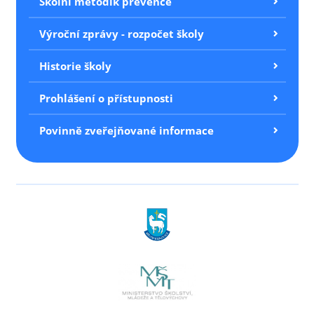
Školní metodik prevence
Výroční zprávy - rozpočet školy
Historie školy
Prohlášení o přístupnosti
Povinně zveřejňované informace