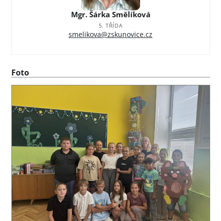
Mgr. Šárka Smělíková
5. TŘÍDA
smelikova@zskunovice.cz
Foto