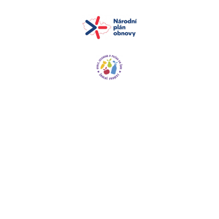
+420 572 549 301
zskunovice@zskunovice.cz
Základní škola, Kunovice
Červená cesta 853
Červená cesta 853,
686 04 Kunovice