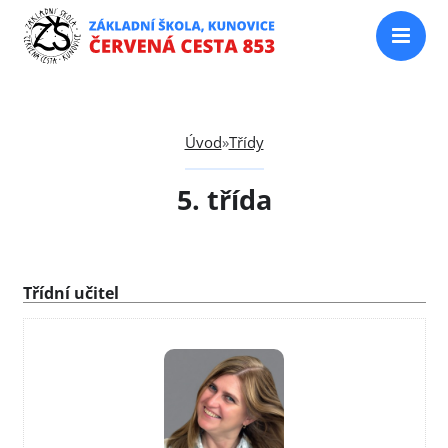
Úvod
»
Třídy
5. třída
Třídní učitel