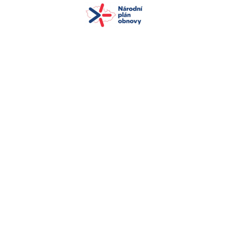
+420 572 549 301
zskunovice@zskunovice.cz
Základní škola, Kunovice
Červená cesta 853
Červená cesta 853,
686 04 Kunovice