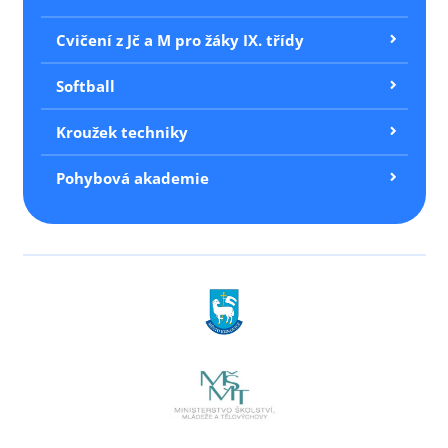
Cvičení z Jč a M pro žáky IX. třídy
Softball
Kroužek techniky
Pohybová akademie