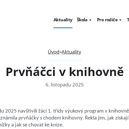
Aktuality
Škola
Pro rodiče
Aktivity - akce, sport,
Organizace v
kultura
Chraňte děti
Prohlídka školy
počítačovou 
Úvod
»
Aktuality
Školská rada
Prevence šik
Prvňáčci v knihovně
Školní klub
Rodičovská li
Bývalí a současní
6. listopadu 2025
zaměstnanci školy
Školní řád - soubory ke
stažení
adu 2025 navštívili žáci 1. třídy výukový program v knihovn
Školní metodik preven
námila prvňáčky s chodem knihovny. Řekla jim, jak získají 
knížky a jak se chovat ke knize.
Výroční zprávy - rozpoč