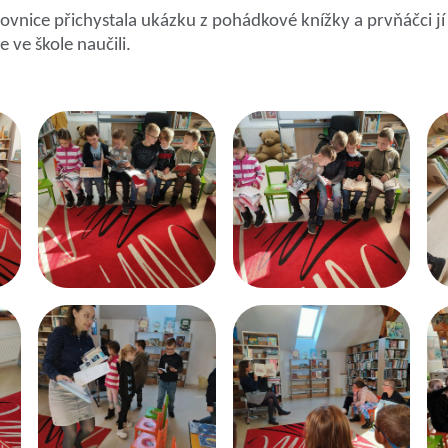
školy
hovnice přichystala ukázku z pohádkové knížky a prvňáčci jí
 ve škole naučili.
Historie školy
Prohlášení o přístupnos
Povinně zveřejňované
informace