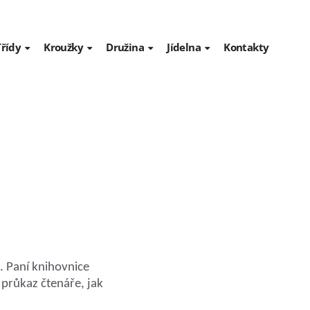
Třídy
Kroužky
Družina
Jídelna
Kontakty
ýuky
Rozvrhy
Kroužky - Informace pro
Aktuality z družiny
Objednávka stravy
rodiče
 před
Předškoláci
Platby ve školní družině
Jídelní lístek
kriminalitou
Aerobic
1. třída
Řád školní družiny
Seznam alergenů
any
Rybářský kroužek
2. třída
Vnitřní řád školní jídelny
nka bezpečí
Keramika
3. třída
Cvičení z Jč a M pro žáky IX.
třídy
4. třída
Softball
5. třída
Kroužek techniky
ě. Paní knihovnice
6. třída
ce
průkaz čtenáře, jak
Pohybová akademie
7. třída
et