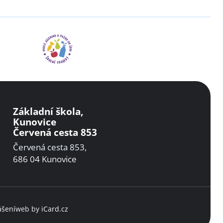
Základní škola,
Kunovice
Červená cesta 853
Červená cesta 853,
686 04 Kunovice
ášení
web by
iCard.cz