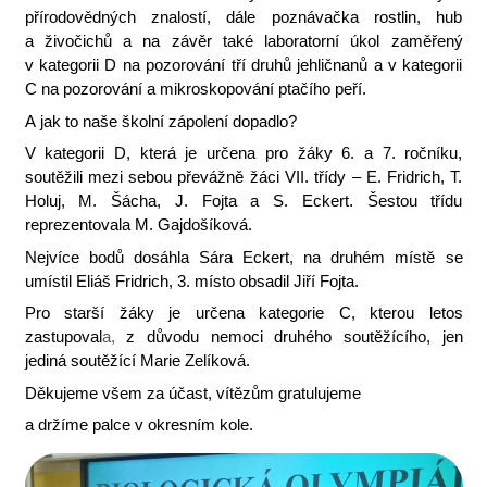
přírodovědných znalostí, dále poznávačka rostlin, hub
a živočichů a na závěr také laboratorní úkol zaměřený
v kategorii D na pozorování tří druhů jehličnanů a v kategorii
C na pozorování a mikroskopování ptačího peří.
A jak to naše školní zápolení dopadlo?
V kategorii D, která je určena pro žáky 6. a 7. ročníku,
soutěžili mezi sebou převážně žáci VII. třídy – E. Fridrich, T.
Holuj, M. Šácha, J. Fojta a S. Eckert. Šestou třídu
reprezentovala M. Gajdošíková.
Nejvíce bodů dosáhla Sára Eckert, na druhém místě se
umístil Eliáš Fridrich, 3. místo obsadil Jiří Fojta.
Pro starší žáky je určena kategorie C, kterou letos
zastupoval
a,
z důvodu nemoci druhého soutěžícího, jen
jediná soutěžící Marie Zelíková.
Děkujeme všem za účast, vítězům gratulujeme
a držíme palce v okresním kole.