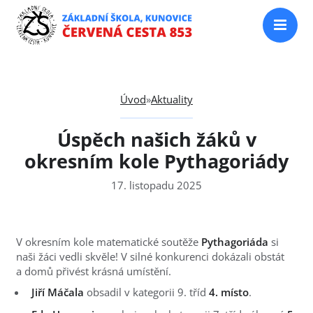
Úvod
»
Aktuality
Úspěch našich žáků v
okresním kole Pythagoriády
17. listopadu 2025
V okresním kole matematické soutěže
Pythagoriáda
si
naši žáci vedli skvěle! V silné konkurenci dokázali obstát
a domů přivést krásná umístění.
Jiří Máčala
obsadil v kategorii 9. tříd
4. místo
.