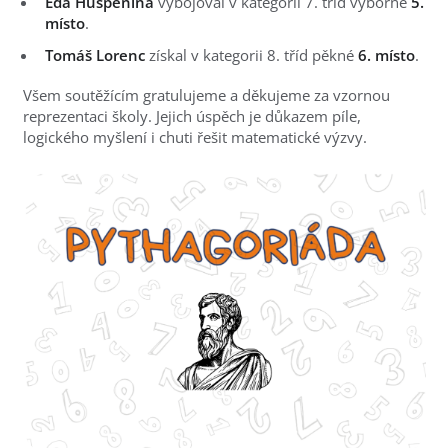
Eda Huspenina
vybojoval v kategorii 7. tříd výborné
5.
místo
.
Tomáš Lorenc
získal v kategorii 8. tříd pěkné
6. místo
.
Všem soutěžícím gratulujeme a děkujeme za vzornou
reprezentaci školy. Jejich úspěch je důkazem píle,
logického myšlení i chuti řešit matematické výzvy.