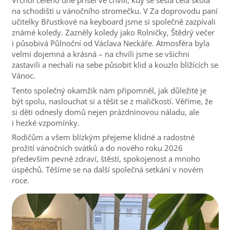
Vrchol celého dne přišel ve chvíli, kdy se sešla celá škola
na schodišti u vánočního stromečku. V Za doprovodu paní
učitelky Břustkové na keyboard jsme si společně zazpívali
známé koledy. Zazněly koledy jako Rolničky, Štědrý večer
i působivá Půlnoční od Václava Neckáře. Atmosféra byla
velmi dojemná a krásná – na chvíli jsme se všichni
zastavili a nechali na sebe působit klid a kouzlo blížících se
Vánoc.
Tento společný okamžik nám připomněl, jak důležité je
být spolu, naslouchat si a těšit se z maličkostí. Věříme, že
si děti odnesly domů nejen prázdninovou náladu, ale
i hezké vzpomínky.
Rodičům a všem blízkým přejeme klidné a radostné
prožití vánočních svátků a do nového roku 2026
především pevné zdraví, štěstí, spokojenost a mnoho
úspěchů. Těšíme se na další společná setkání v novém
roce.